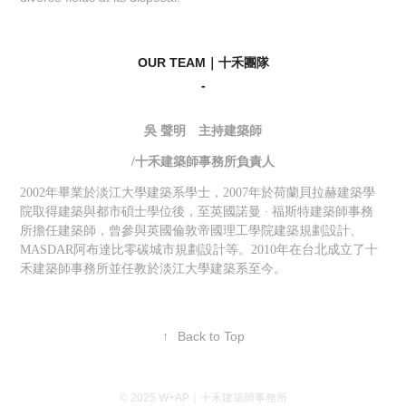
OUR TEAM｜十禾團隊
-
​​​​​​​吳 聲明 主持建築師
/十禾建築師事務所負責人
2002年畢業於淡江大學建築系學士，2007年於荷蘭貝拉赫建築學
院取得建築與都市碩士學位後，至英國諾曼 ∙ 福斯特建築師事務
所擔任建築師，曾參與英國倫敦帝國理工學院建築規劃設計、
MASDAR阿布達比零碳城市規劃設計等。2010年在台北成立了十
禾建築師事務所並任教於淡江大學建築系至今。
↑
Back to Top
© 2025 W+AP｜十禾建築師事務所