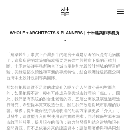
WHOLE + ARCHITECTS & PLANNERS｜十禾建築師事務所
-
​「建築醫生」事實上台灣多半的老房子還是活著的只是有毛病罷
了，這樣所需的建築知識就需要更有彈性與對症下藥的正確判
斷。十禾建築師事務所融合了城市規劃和地景設計領域的豐富經
驗，與綠建築永續性和革新的專業特性，結合歐洲綠建築觀念與
台灣本土設計規劃專業團隊。
那如何把握這微不足道的建築介入呢？介入的微小是相對而言
的，如果把握不當，極有可能成為傷害城市紋理的「傷口」。因
此，我們是有系統的對台北老舊的四、五層公寓以及演進過程進
行研究，希望從本質來改造台北。關注我們改造對城市肌理的影
響。最後，提出能保證持續地改造的配套方案讓更多「介入」可
以發生，這微型介入針對使用者的實際需求，同時確保對原有城
市紋理的尊重，提升現存的價值；致力於發掘和結合當地和現有
空間資源，而不是依靠外來的建設資本；讓使用著參與和共同創