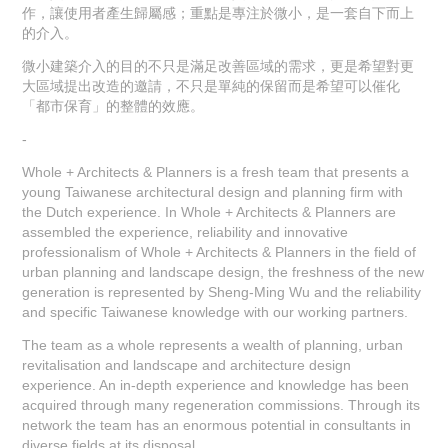
作，讓使用者產生歸屬感；重點是專注於微小，是一套自下而上
的介入。
微小建築介入的目的不只是滿足改善區域的需求，更是希望對更
大區域提出改造的邀請，不只是單純的保留而是希望可以催化
「都市保育」的整體的效應。
-
Whole + Architects & Planners is a fresh team that presents a
young Taiwanese architectural design and planning firm with
the Dutch experience. In Whole + Architects & Planners are
assembled the experience, reliability and innovative
professionalism of Whole + Architects & Planners in the field of
urban planning and landscape design, the freshness of the new
generation is represented by Sheng-Ming Wu and the reliability
and specific Taiwanese knowledge with our working partners.
The team as a whole represents a wealth of planning, urban
revitalisation and landscape and architecture design
experience. An in-depth experience and knowledge has been
acquired through many regeneration commissions. Through its
network the team has an enormous potential in consultants in
diverse fields at its disposal.