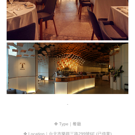
-
✤ Type｜餐廳
✤ Location｜台北市樂群三路299號6F (已停業)